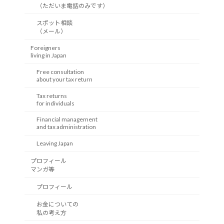
（ただいま電話のみです）
スポット相談
（メール）
Foreigners
living in Japan
Free consultation
about your tax return
Tax returns
for individuals
Financial management
and tax administration
Leaving Japan
プロフィール
マンガ等
プロフィール
お金についての
私の考え方