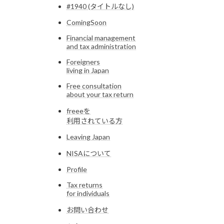
#1940 (タイトルなし)
ComingSoon
Financial management
and tax administration
Foreigners
living in Japan
Free consultation
about your tax return
freeeを
利用されている方
Leaving Japan
NISAについて
Profile
Tax returns
for individuals
お問い合わせ