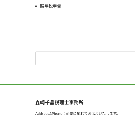
贈与税申告
検
索:
森崎千晶税理士事務所
Address&Phone：必要に応じてお伝えいたします。