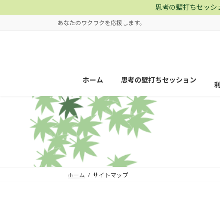
コ
ナ
思考の壁打ちセッシ
ン
ビ
あなたのワクワクを応援します。
テ
ゲ
ン
ー
ツ
シ
へ
ョ
ス
ン
ホーム
思考の壁打ちセッション
キ
に
ッ
移
プ
動
ホーム
サイトマップ