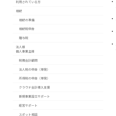
利用されている方
相続
相続の準備
相続税申告
贈与税
法人様
個人事業主様
税務会計顧問
法人税の申告（単発）
所得税の申告（単発）
クラウド会計導入支援
新規事業設立サポート
経営サポート
スポット相談