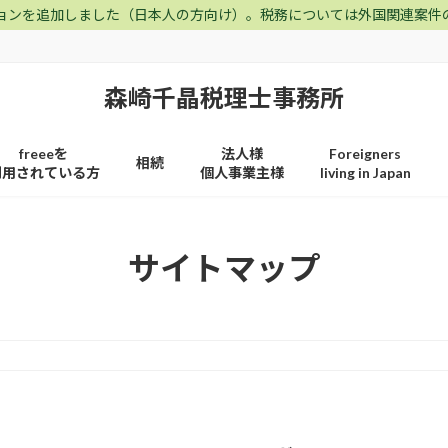
ョンを追加しました（日本人の方向け）。税務については外国関連案件
森崎千晶税理士事務所
freeeを
法人様
Foreigners
相続
利用されている方
個人事業主様
living in Japan
サイトマップ