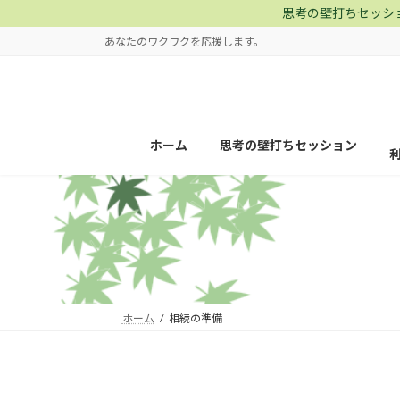
コ
ナ
思考の壁打ちセッシ
ン
ビ
あなたのワクワクを応援します。
テ
ゲ
ン
ー
ツ
シ
へ
ョ
ス
ン
ホーム
思考の壁打ちセッション
キ
に
ッ
移
プ
動
ホーム
相続の準備