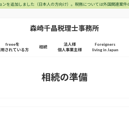
ョンを追加しました（日本人の方向け）。税務については外国関連案件
森崎千晶税理士事務所
freeeを
法人様
Foreigners
相続
利用されている方
個人事業主様
living in Japan
相続の準備