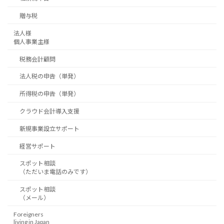
贈与税
法人様
個人事業主様
税務会計顧問
法人税の申告（単発）
所得税の申告（単発）
クラウド会計導入支援
新規事業設立サポート
経営サポート
スポット相談
（ただいま電話のみです）
スポット相談
（メール）
Foreigners
living in Japan