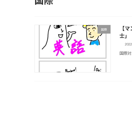
国際
【マ
国際
士」
202
国際対