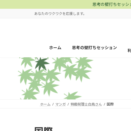
コ
ナ
思考の壁打ちセッシ
ン
ビ
あなたのワクワクを応援します。
テ
ゲ
ン
ー
ツ
シ
へ
ョ
ス
ン
ホーム
思考の壁打ちセッション
キ
に
ッ
移
プ
動
ホーム
マンガ
特級税理士白鳥さん
国際