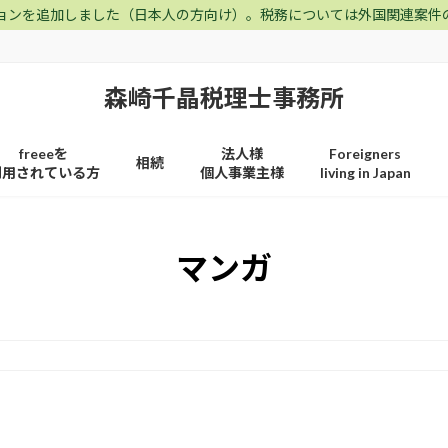
ョンを追加しました（日本人の方向け）。税務については外国関連案件
森崎千晶税理士事務所
freeeを
法人様
Foreigners
相続
利用されている方
個人事業主様
living in Japan
マンガ