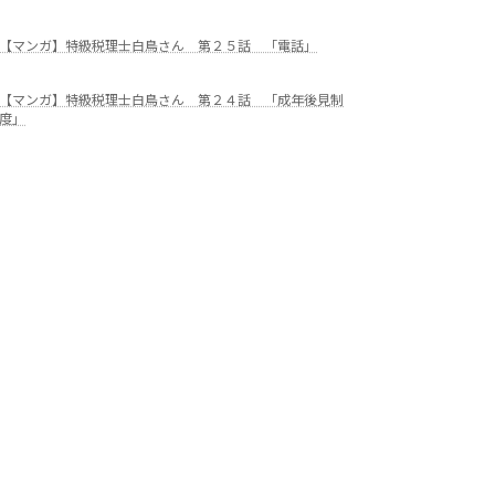
【マンガ】特級税理士白鳥さん 第２５話 「電話」
【マンガ】特級税理士白鳥さん 第２４話 「成年後見制
度」