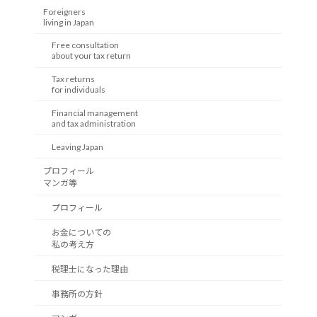
Foreigners
living in Japan
Free consultation
about your tax return
Tax returns
for individuals
Financial management
and tax administration
Leaving Japan
プロフィール
マンガ等
プロフィール
お金についての
私の考え方
税理士になった理由
事務所の方針